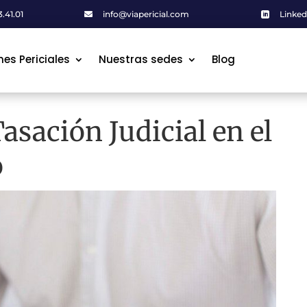
.41.01
info@viapericial.com
Linked


mes Periciales
mes Periciales
Nuestras sedes
Nuestras sedes
Blog
Blog
asación Judicial en el
o