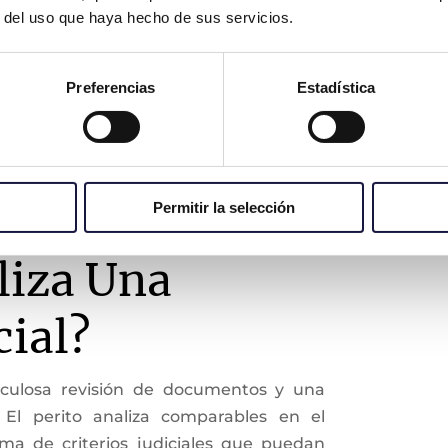
sencial en casos judiciales relacionados
r del uso que haya hecho de sus servicios.
a sea por herencias o disoluciones de
Preferencias
Estadística
rito judicial inmobiliario y un perito
ntras que el tasador puede enfocarse en
ara fines comerciales o hipotecarios, el
s para fines legales, garantizando que la
Permitir la selección
s.
liza Una
cial?
culosa revisión de documentos y una
. El perito analiza comparables en el
ma de criterios judiciales que puedan