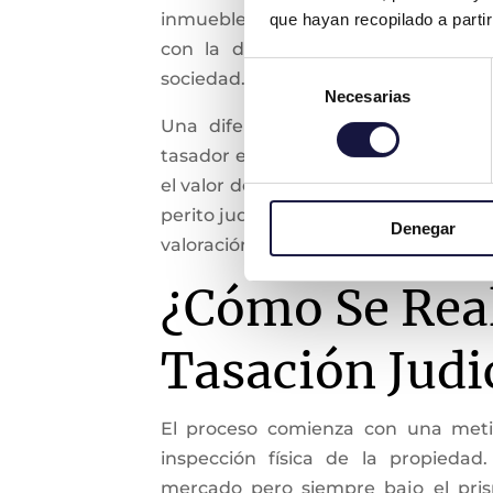
inmueble. Este tipo de tasación es e
que hayan recopilado a parti
con la distribución de activos, y
Selección
sociedad.
Necesarias
de
consentimiento
Una diferencia notable entre el pe
tasador es su implicación legal. Mie
el valor de mercado de la propiedad p
perito judicial se concentra en valore
Denegar
valoración sea aceptada en tribunale
¿Cómo Se Rea
Tasación Judi
El proceso comienza con una meti
inspección física de la propiedad
mercado pero siempre bajo el pris