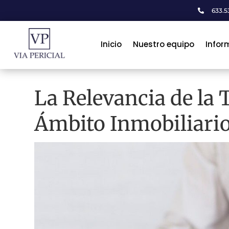
633.53

Inicio
Inicio
Nuestro equipo
Nuestro equipo
Infor
Infor
La Relevancia de la T
Ámbito Inmobiliari