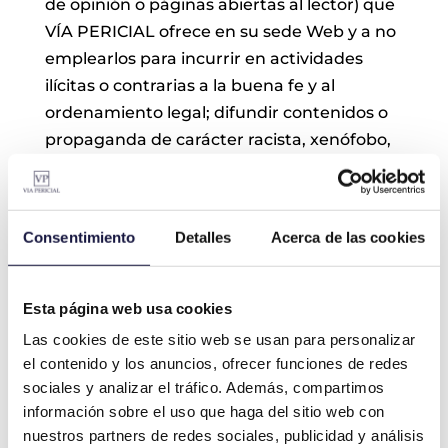
de opinión o páginas abiertas al lector) que
VÍA PERICIAL ofrece en su sede Web y a no
emplearlos para incurrir en actividades
ilícitas o contrarias a la buena fe y al
ordenamiento legal; difundir contenidos o
propaganda de carácter racista, xenófobo,
pornográfico-ilegal, de apología del
terrorismo o atentatorio contra los
derechos humanos.
Consentimiento
Detalles
Acerca de las cookies
Acceso a la web y contraseñas:
Esta página web usa cookies
Algunos de los servicios y contenidos
Las cookies de este sitio web se usan para personalizar
ofrecidos por VÍA PERICIAL pueden
el contenido y los anuncios, ofrecer funciones de redes
encontrarse sujetos a contratación previa
sociales y analizar el tráfico. Además, compartimos
del servicio y al pago de una cantidad de
información sobre el uso que haga del sitio web con
dinero en la forma que se determine en las
nuestros partners de redes sociales, publicidad y análisis