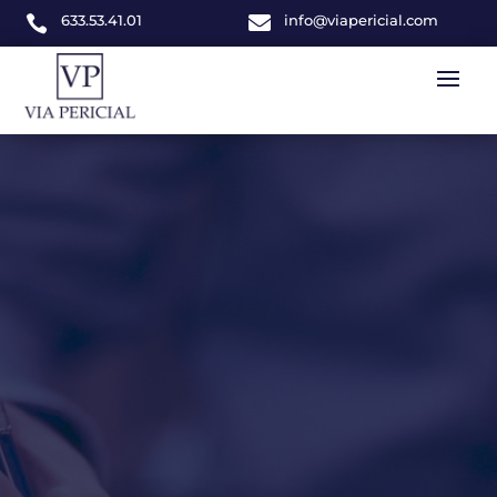
633.53.41.01

info@viapericial.com
