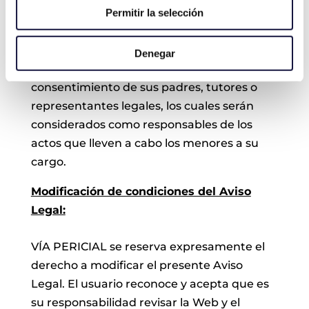
Queda prohibida la contratación de
Permitir la selección
productos o servicios a través de la Web por
parte de menores de edad, debiendo
Denegar
obtener debidamente y con anterioridad, el
consentimiento de sus padres, tutores o
representantes legales, los cuales serán
considerados como responsables de los
actos que lleven a cabo los menores a su
cargo.
Modificación de condiciones del Aviso
Legal:
VÍA PERICIAL se reserva expresamente el
derecho a modificar el presente Aviso
Legal. El usuario reconoce y acepta que es
su responsabilidad revisar la Web y el