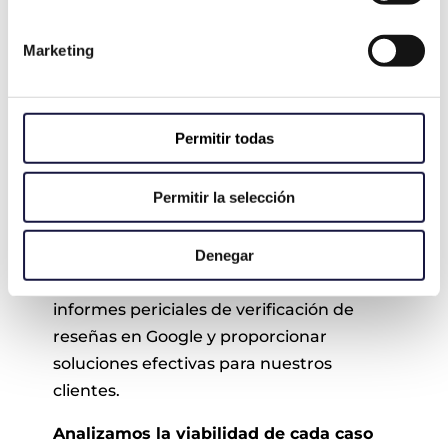
Marketing
Permitir todas
El Equipo de VÍA PERICIAL
Permitir la selección
VÍA PERICIAL dispone de un equipo de
peritos judiciales informáticos, todos
con amplia experiencia,
estando
Denegar
perfectamente capacitados para realizar
informes periciales de verificación de
reseñas en Google y proporcionar
soluciones efectivas para nuestros
clientes.
Analizamos la viabilidad de cada caso