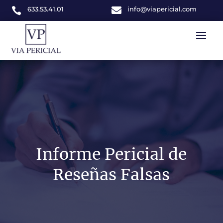
633.53.41.01

info@viapericial.com

Informe Pericial de
Reseñas Falsas