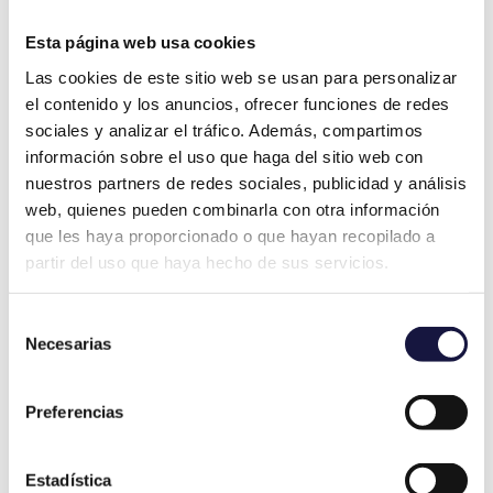
geolocalización de los dispositivos.
Esta página web usa cookies
Este informe es utilizado como
prueba en
Las cookies de este sitio web se usan para personalizar
procedimientos judiciales
, donde el
el contenido y los anuncios, ofrecer funciones de redes
perito trabaja en estrecha colaboración
sociales y analizar el tráfico. Además, compartimos
con nuestros clientes y sus abogados
información sobre el uso que haga del sitio web con
para garantizar que estén
nuestros partners de redes sociales, publicidad y análisis
completamente informados y
web, quienes pueden combinarla con otra información
comprendan las conclusiones del
que les haya proporcionado o que hayan recopilado a
dictamen.
partir del uso que haya hecho de sus servicios.
Selección
Necesarias
de
consentimiento
Preferencias
Estadística