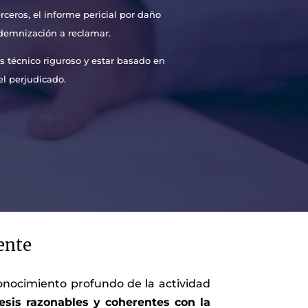
ceros, el informe pericial por daño
ndemnización a reclamar.
 técnico riguroso y estar basado en
el perjudicado.
ente
conocimiento profundo de la actividad
esis razonables y coherentes con la