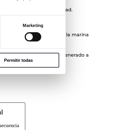
 el corazón de Valencia ciudad.
vea, Alicante.
Marketing
taurante de lujo ubicado en la marina
amos el daño patrimonial generado a
Permitir todas
ación.
al
secuencia