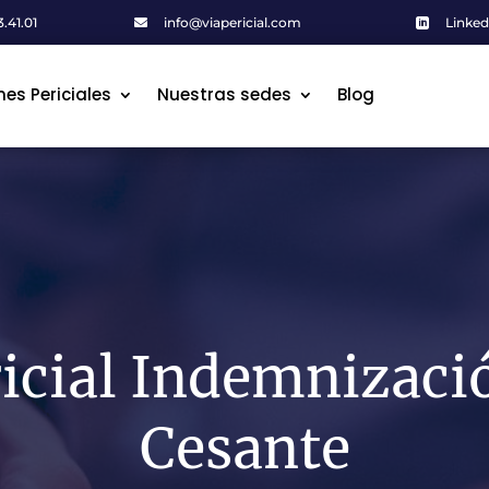
.41.01
info@viapericial.com
Linked


mes Periciales
mes Periciales
Nuestras sedes
Nuestras sedes
Blog
Blog
icial Indemnizaci
Cesante