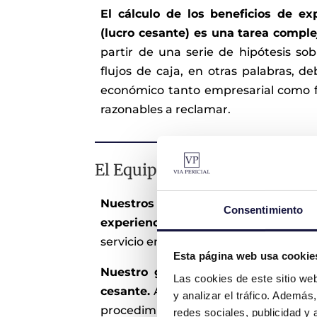
El cálculo de los beneficios de ex
(lucro cesante) es una tarea comple
partir de una serie de hipótesis sob
flujos de caja, en otras palabras, 
económico tanto empresarial como f
razonables a reclamar.
El Equipo de VÍA PERICIAL
Nuestros economistas colegiados
,
Consentimiento
experiencia en el sector
, están espe
servicio en las provincias de Valencia
Esta página web usa cookie
Nuestro gabinete ha comparecido e
Las cookies de este sitio we
cesante.
A modo ilustrativo, se expo
y analizar el tráfico. Ademá
procedimientos judiciales donde se r
redes sociales, publicidad y