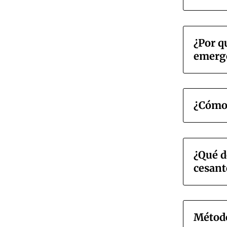
¿Por q
emerge
¿Cómo 
¿Qué d
cesant
Método