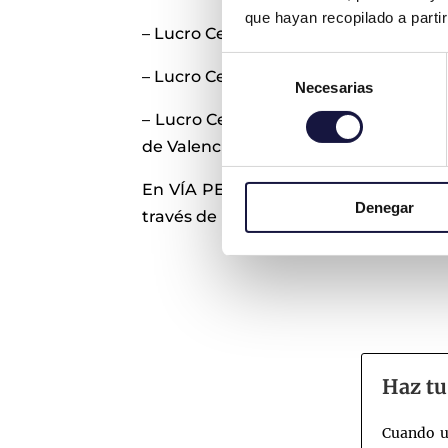
que hayan recopilado a parti
– Lucro Cesante por levantamiento de
Selección
– Lucro Cesante y Daño Emergente por
Necesarias
de
consentimiento
– Lucro Cesante por retraso en la te
de Valencia.
En VÍA PERICIAL
analizamos gratuit
Denegar
través de un informe pericial y le a
Haz tu
Cuando u