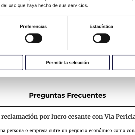
r del uso que haya hecho de sus servicios.
 vía pública para reconocida tienda de ropa ubicada en
 incendio en empresa de alquiler de automóviles en Já
Preferencias
Estadística
rminación de obras (incumplimiento de contrato) en res
amente la viabilidad y complejidad de su caso,
evalu
Permitir la selección
sesoramos durante el correspondiente proceso de reclam
Preguntas Frecuentes
 reclamación por lucro cesante con Via Perici
na persona o empresa sufre un perjuicio económico como con