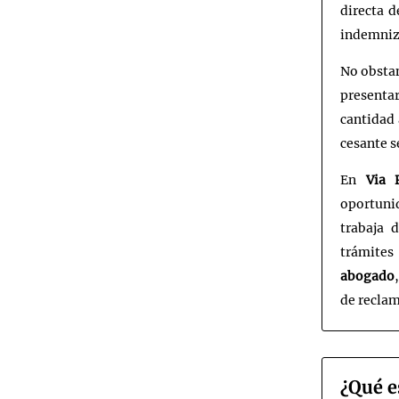
directa d
indemniz
No obstan
presenta
cantidad 
cesante s
En
Via P
oportuni
trabaja 
trámites
abogado
de recla
¿Qué e