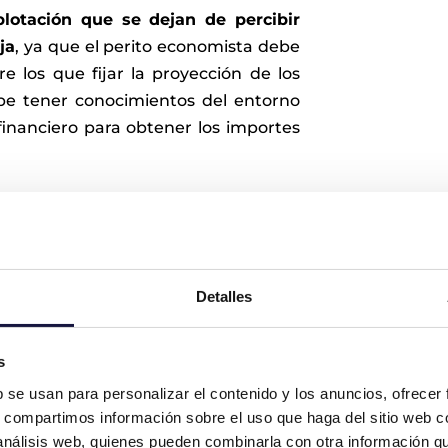
plotación que se dejan de percibir
ja
, ya que el perito economista debe
re los que fijar la proyección de los
debe tener conocimientos del entorno
inanciero para obtener los importes
 analistas financieros y econometristas de alto pres
Detalles
cializados en la redacción y comparecencia de informe
, Barcelona, Madrid y Alicante.
s
n multitud de casos de éxito en juzgados relacio
b se usan para personalizar el contenido y los anuncios, ofrecer
nen una serie de casos en los que VÍA PERICIAL ha int
s, compartimos información sobre el uso que haga del sitio web 
eclama la pérdida de beneficios soportada:
 análisis web, quienes pueden combinarla con otra información q