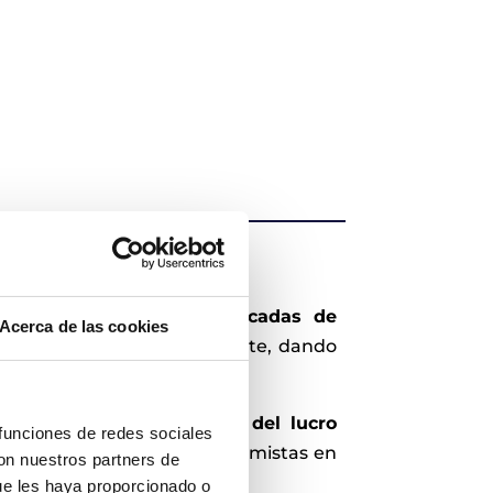
tigio, con
más de dos décadas de
Acerca de las cookies
s periciales por lucro cesante, dando
nados con la reclamación del lucro
 funciones de redes sociales
ervenido como peritos economistas en
con nuestros partners de
ue les haya proporcionado o