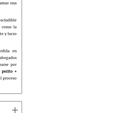
clamar una
escindible
o como la
te y lucro
érdida en
 abogados
parse por
e
perito +
l proceso