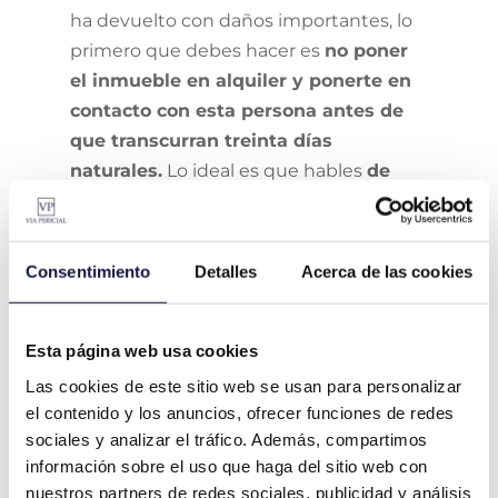
ha devuelto con daños importantes, lo
primero que debes hacer es
no poner
el inmueble en alquiler y ponerte en
contacto con esta persona antes de
que transcurran treinta días
naturales.
Lo ideal es que hables
de
manera amistosa
con el inquilino y le
expliques que existe un problema.
Consentimiento
Detalles
Acerca de las cookies
Hazlo con calma y sin acusar, ya que
podéis llegar a un acuerdo y
descontar los daños de la fianza o de
Esta página web usa cookies
la garantía adicional
que hemos
Las cookies de este sitio web se usan para personalizar
mencionado más arriba para dejar el
el contenido y los anuncios, ofrecer funciones de redes
piso en las mismas condiciones en que
sociales y analizar el tráfico. Además, compartimos
lo había recibido. Lo ideal es
dejarlo por
información sobre el uso que haga del sitio web con
escrito
en el momento de entrega de
nuestros partners de redes sociales, publicidad y análisis