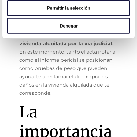
responsabilidad, lo cierto es que,
en
Permitir la selección
algunos casos, puede que se nieguen
a reparar los desperfectos.
Si esto
Denegar
sucede es
el momento de preparar
una demanda por daños en la
vivienda alquilada por la vía judicial.
En este momento, tanto el acta notarial
como el informe pericial se posicionan
como pruebas de peso que pueden
ayudarte a reclamar el dinero por los
daños en la vivienda alquilada que te
corresponde.
La
importancia