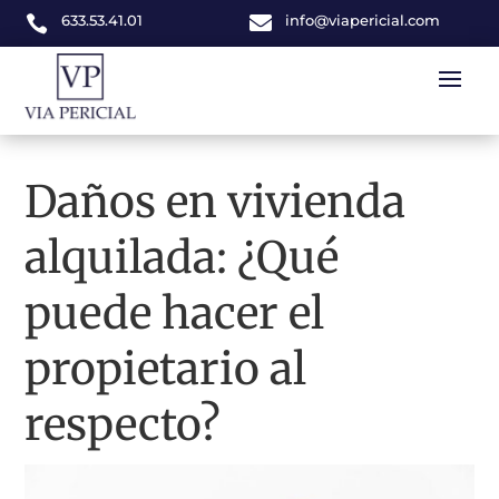
633.53.41.01

info@viapericial.com

Daños en vivienda
alquilada: ¿Qué
puede hacer el
propietario al
respecto?