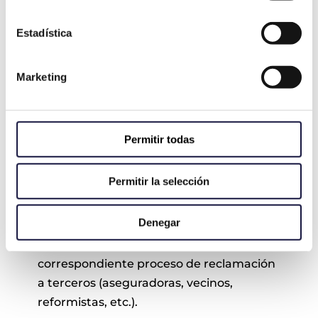
dando servicio en las provincias de
Valencia, Barcelona, Madrid y Alicante.
Estadística
Nuestro gabinete ha comparecido en
Marketing
multitud de casos de éxito en juzgados
relacionados con la reclamación de daños
por agua.
Permitir todas
En VÍA PERICIAL analizamos
gratuitamente la viabilidad y
Permitir la selección
complejidad de su caso
, evaluamos el
daño ocasionado en su vivienda por la
Denegar
entrada de agua través de un informe
pericial y le asesoramos durante el
correspondiente proceso de reclamación
a terceros (aseguradoras, vecinos,
reformistas, etc.).