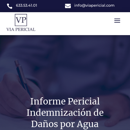
633.53.41.01

info@viapericial.com

Informe Pericial
Indemnización de
Daños por Agua