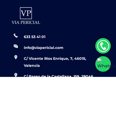
633 53 41 01
info@viapericial.com
C/ Vicente Ríos Enrique, 7, 46015,
Valencia
C/ Paseo de la Castellana, 159, 28046,
Madrid
C/ Mallorca 618, 08026, Barcelona
Página Web