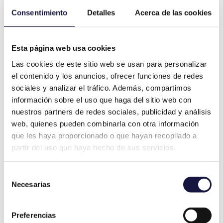
Consentimiento
Detalles
Acerca de las cookies
Esta página web usa cookies
Las cookies de este sitio web se usan para personalizar
el contenido y los anuncios, ofrecer funciones de redes
sociales y analizar el tráfico. Además, compartimos
información sobre el uso que haga del sitio web con
nuestros partners de redes sociales, publicidad y análisis
web, quienes pueden combinarla con otra información
que les haya proporcionado o que hayan recopilado a
El Equipo de VÍA PERICIAL
partir del uso que haya hecho de sus servicios.
Nuestros
peritos arquitectos colegiados,
Selección
con más de dos décadas de experiencia
Necesarias
de
en el sector
, están especializados en la
consentimiento
redacción y comparecencia de informes
Preferencias
periciales por humedades y filtraciones
,