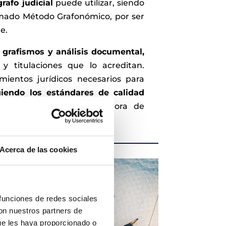
grafo judicial
puede utilizar, siendo
amado Método Grafonómico, por ser
e.
o grafismos y análisis documental,
y titulaciones que lo acreditan.
ientos jurídicos necesarios para
uiendo los estándares de calidad
omo la efectividad a la hora de
caso de que sea necesario.
Acerca de las cookies
 funciones de redes sociales
con nuestros partners de
ue les haya proporcionado o