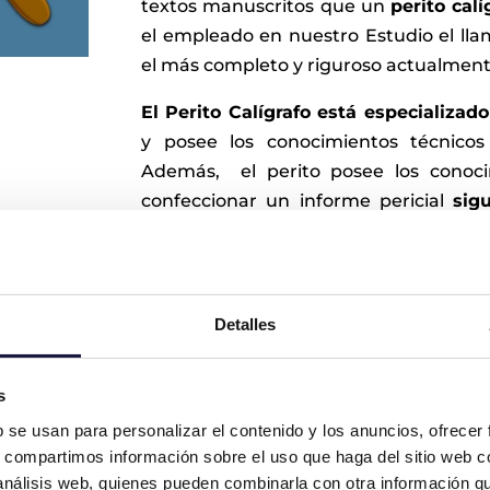
textos manuscritos que un
perito calí
el empleado en nuestro Estudio el ll
el más completo y riguroso actualment
El Perito Calígrafo está especializad
y posee los conocimientos técnicos 
Además, el perito posee los conocim
confeccionar un informe pericial
sig
exigidos por los tribunales
, así c
comparecer dicho informe en sala, en 
Detalles
umentoscopia
s
e una especialidad que consiste en el
b se usan para personalizar el contenido y los anuncios, ofrecer
s (billetes, pagarés, formularios,
s, compartimos información sobre el uso que haga del sitio web 
pia, mediante la cual el perito
 análisis web, quienes pueden combinarla con otra información q