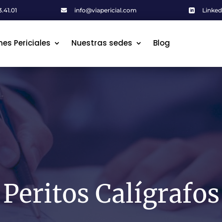
.41.01
info@viapericial.com
Linked


mes Periciales
mes Periciales
Nuestras sedes
Nuestras sedes
Blog
Blog
Peritos Calígrafos