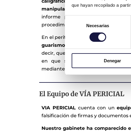
caligráfico emplea una serie
que hayan recopilado a parti
manipulaciones dadas en los docum
informe pericial, el cual es em
Selección
procedimiento judicial.
Necesarias
de
consentimiento
En el peritaje de firmas falsas,
no se c
guarismos plasmados, sino la aut
decir, que aunque las firmas sí sean 
Denegar
en que se plasmaron fue falsifi
mediante medios informáticos.
El Equipo de VÍA PERICIAL
VIA PERICIAL
cuenta con un
equip
falsificación de firmas y documentos
Nuestro gabinete ha comparecido en