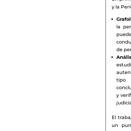
y la Peri
Grafo
la pe
puede 
conduc
de per
Anális
estud
auten
tipo 
conclu
y ver
judici
El trab
un punt