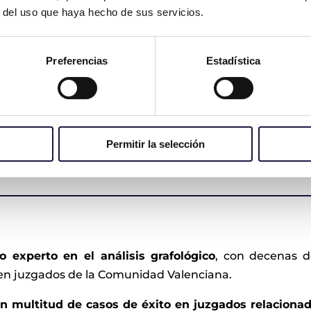
 de técnicas para identificar
r del uso que haya hecho de sus servicios.
entos,
y evidenciarlas a través de un
pleado como prueba dentro de un
Preferencias
Estadística
uestiona la firma, o los grafismos o
enticidad del propio documento
. Es
auténticas, la plantilla del documento
Permitir la selección
cada mecánicamente, normalmente
o experto en el análisis grafológico
, con decenas d
 en juzgados de la Comunidad Valenciana.
 multitud de casos de éxito en juzgados relacionado