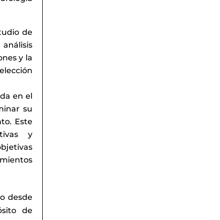
tudio de
análisis
nes y la
elección
da en el
minar su
to. Este
tivas y
bjetivas
imientos
to desde
ósito de