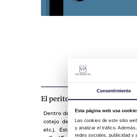
Consentimiento
El perito caligrafo y la doc
Esta página web usa cookie
Dentro de la pericia de firmas, exist
Las cookies de este sitio we
cotejo de documentos no manuscrito
y analizar el tráfico. Ademá
etc.). Ésta se llama
Documentosco
redes sociales, publicidad y