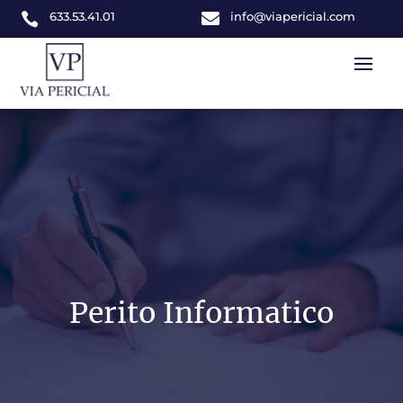
633.53.41.01

info@viapericial.com

Perito Informatico