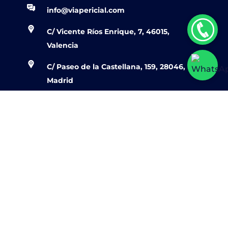
info@viapericial.com
C/ Vicente Ríos Enrique, 7, 46015,
Valencia
C/ Paseo de la Castellana, 159, 28046,
Madrid
C/ Mallorca 618, 08026, Barcelona
Página Web
Informes Periciales
Sobre Nosotros
Aviso Legal
Política de Cookies
Política de Privacidad