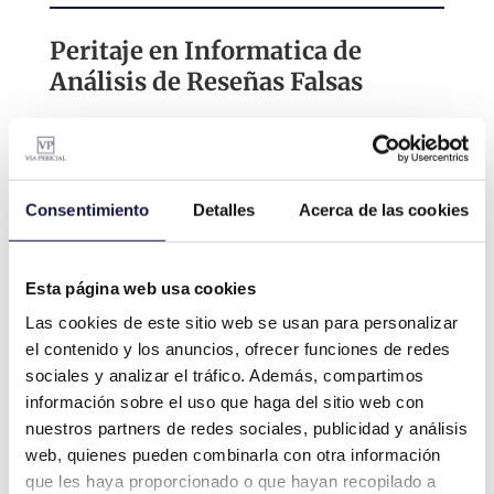
Peritaje en Informatica de
Análisis de Reseñas Falsas
El informe pericial de
verificación de
reseñas falsas
se utiliza en casos donde
se sospecha que se han publicado
Consentimiento
Detalles
Acerca de las cookies
reseñas falsas en línea, ya sea en una
plataforma de comercio electrónico o en
una página web de reseñas.
Esta página web usa cookies
Las cookies de este sitio web se usan para personalizar
El perito informático realiza una
el contenido y los anuncios, ofrecer funciones de redes
evaluación detallada de las reseñas en
sociales y analizar el tráfico. Además, compartimos
cuestión,
analizando su contenido y
información sobre el uso que haga del sitio web con
verificando su autenticidad.
También
nuestros partners de redes sociales, publicidad y análisis
puede investigar la identidad del autor de
web, quienes pueden combinarla con otra información
la reseña, buscando pruebas de que se
que les haya proporcionado o que hayan recopilado a