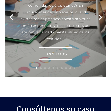
comunidad de propietarios? En
comunidades de propietarios, cuando
existen malas prácticas construstivas, es
común enfrentar diversos problemas que
afectan la calidad y habitabilidad de los
edificios....
Leer más
Consúltenos su caso