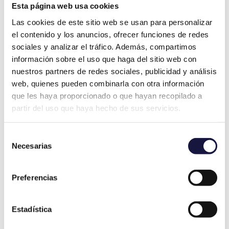
y examinan todos los registros digitales
Esta página web usa cookies
disponibles
, como registros de actividad
Las cookies de este sitio web se usan para personalizar
de la cuenta, datos de ubicación,
el contenido y los anuncios, ofrecer funciones de redes
registros de acceso y otros indicadores
sociales y analizar el tráfico. Además, compartimos
digitales relevantes.
información sobre el uso que haga del sitio web con
nuestros partners de redes sociales, publicidad y análisis
Realizando un análisis detallado de estos
web, quienes pueden combinarla con otra información
registros, se
identificar cualquier
que les haya proporcionado o que hayan recopilado a
actividad sospechosa
o inconsistencia en
partir del uso que haya hecho de sus servicios.
los datos. Por otro lado, nuestros peritos
informáticos evalúan el posible daño
Selección
Necesarias
causado por el robo de identidad.
de
consentimiento
Preferencias
Estadística