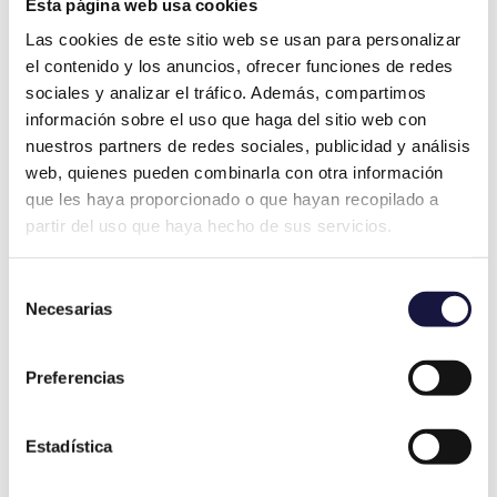
Esta página web usa cookies
Las cookies de este sitio web se usan para personalizar
el contenido y los anuncios, ofrecer funciones de redes
Preguntas Frecuentes
sociales y analizar el tráfico. Además, compartimos
información sobre el uso que haga del sitio web con
nuestros partners de redes sociales, publicidad y análisis
¿Qué es el tacógrafo?
web, quienes pueden combinarla con otra información
que les haya proporcionado o que hayan recopilado a
El tacógrafo es un dispositivo de
partir del uso que haya hecho de sus servicios.
control que se utiliza para registrar
automáticamente información
Selección
relevante sobre la circulación y el uso
Necesarias
de
de determinados vehículos. Este
consentimiento
instrumento es esencial para mejorar
Preferencias
la seguridad vial y optimizar la gestión
de flotas. Entre los datos que
Estadística
almacena, se encuentran: