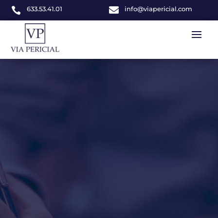
633.53.41.01

info@viapericial.com
