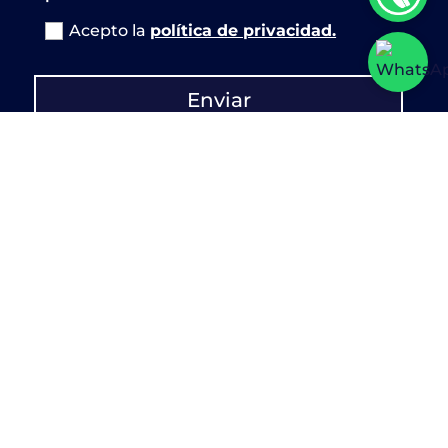
Acepto la
política de privacidad.
Enviar
633 53 41 01
info@viapericial.com
C/ Vicente Ríos Enrique, 7, 46015,
Valencia