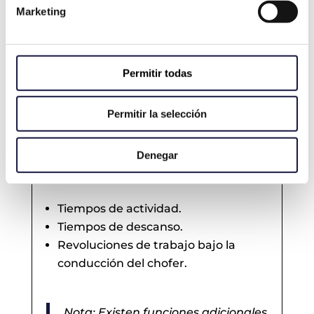
Parámetros del vehículo:
Marketing
Kilómetros recorridos.
Velocidades de conducción.
Aceleraciones y frenadas bruscas
Permitir todas
(útil para el análisis de accidentes).
Tiempo en ralentí.
Permitir la selección
Consumo del vehículo.
Uso de equipamientos adicionales.
Denegar
Parámetros del conductor:
Tiempos de actividad.
Tiempos de descanso.
Revoluciones de trabajo bajo la
conducción del chofer.
Nota: Existen funciones adicionales