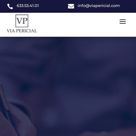
633.53.41.01

info@viapericial.com
