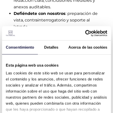
redacción clara, conclusiones medibles y
anexos auditables.
Defiéndete con nosotros
: preparación de
vista, contrainterrogatorio y soporte al
letrado.
Consentimiento
Detalles
Acerca de las cookies
¿Quiénes Somos?
Esta página web usa cookies
Las cookies de este sitio web se usan para personalizar
Independencia real
: no aceptamos
el contenido y los anuncios, ofrecer funciones de redes
condicionantes de aseguradoras ni
sociales y analizar el tráfico. Además, compartimos
instituciones. Solo el interés del
información sobre el uso que haga del sitio web con
afectado.
nuestros partners de redes sociales, publicidad y análisis
Transparencia
: documentación y
web, quienes pueden combinarla con otra información
trazabilidad completas en cada
que les haya proporcionado o que hayan recopilado a