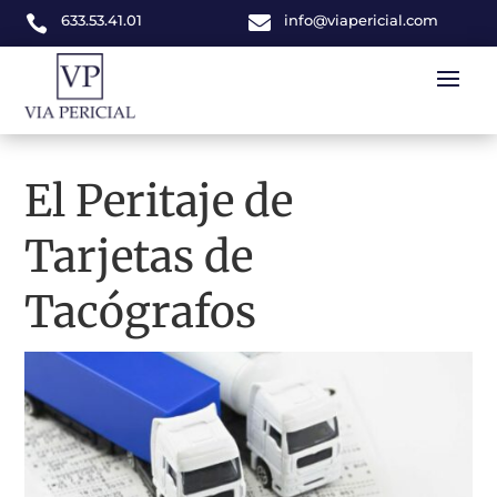
633.53.41.01

info@viapericial.com

El Peritaje de
Tarjetas de
Tacógrafos