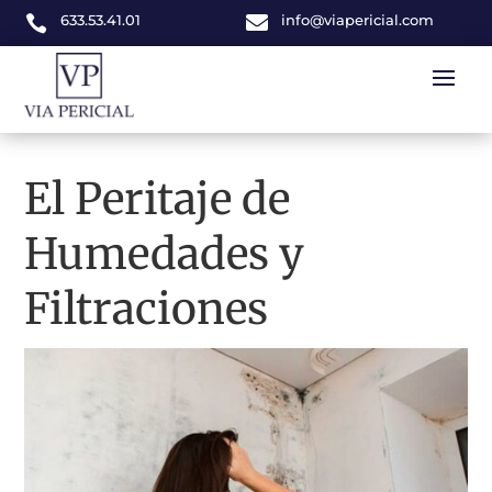
633.53.41.01

info@viapericial.com

El Peritaje de
Humedades y
Filtraciones