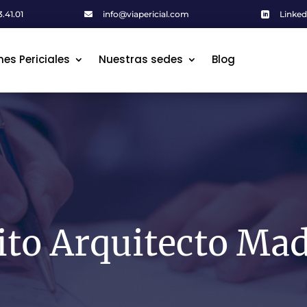
.41.01
info@viapericial.com
Linked


mes Periciales
mes Periciales
Nuestras sedes
Nuestras sedes
Blog
Blog
ito Arquitecto Ma