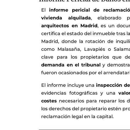
El
informe pericial de reclamac
vivienda alquilada
, elaborado 
arquitectos en Madrid
, es un docu
certifica el estado del inmueble tras la
Madrid, donde la rotación de inquili
como Malasaña, Lavapiés o Salama
clave para los propietarios que 
demanda en el tribunal
y demostrar
fueron ocasionados por el arrendatari
El informe incluye una
inspección de
evidencias fotográficas y una
valo
costes
necesarios para reparar los 
los derechos del propietario estén pr
reclamación legal en la capital.