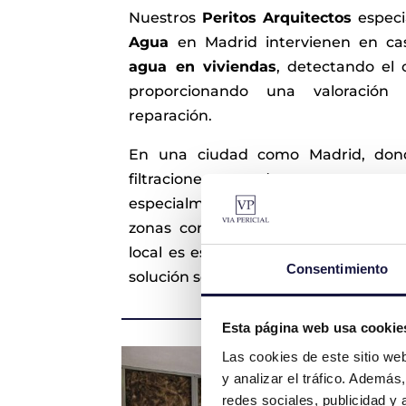
Nuestros
Peritos Arquitectos
especi
Agua
en Madrid intervienen en c
agua en viviendas
, detectando el 
proporcionando una valoración
reparación.
En una ciudad como Madrid, don
filtraciones pueden ser un pr
especialmente en inmuebles antiguo
zonas como Malasaña o Chamberí, 
local es esencial para identificar la
Consentimiento
solución sea adecuada.
Esta página web usa cookie
Las cookies de este sitio we
y analizar el tráfico. Ademá
redes sociales, publicidad y