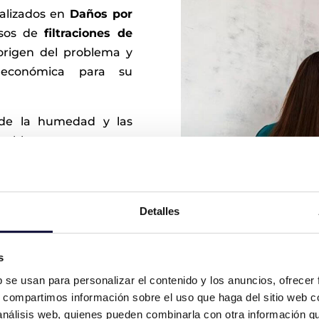
alizados en
Daños por
asos de
filtraciones de
origen del problema y
 económica para su
de la humedad y las
oblema recurrente,
s o mal mantenidos en
contar con un perito
 causa y asegurar que la
Detalles
s
Informe Pericial de
b se usan para personalizar el contenido y los anuncios, ofrecer
Prácticas Construct
s, compartimos información sobre el uso que haga del sitio web 
 análisis web, quienes pueden combinarla con otra información q