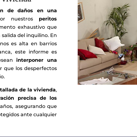
ión de daños en una
por nuestros
peritos
mento exhaustivo que
 salida del inquilino. En
nos es alta en barrios
nca, este informe es
desean
interponer una
 que los desperfectos
o.
tallada de la vivienda
,
ración precisa de los
daños, asegurando que
otegidos ante cualquier