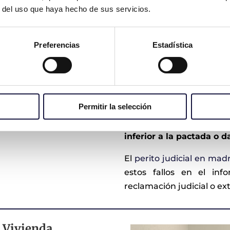
El
informe pericial por 
r del uso que haya hecho de sus servicios.
por nuestro
perito arq
legal que puede ser util
para
certificar el incum
Preferencias
Estadística
el constructor o reformis
En Madrid, donde las 
zonas como el centro hi
Permitir la selección
como Salamanca o Chamb
problemas como
obras 
inferior a la pactada o
El
perito judicial en mad
estos fallos en el info
reclamación judicial o extr
n Vivienda