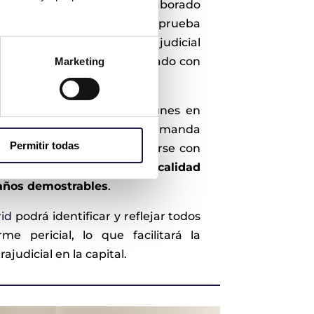
malas prácticas en obra
, elaborado
uitecto en Madrid
, es una prueba
izada en un procedimiento judicial
plimiento del contrato
firmado con
Marketing
ta.
obras de reforma son comunes en
stórico o barrios de alta demanda
Permitir todas
erí, es habitual encontrarse con
inacabadas, materiales de calidad
 daños demostrables
.
rid
podrá identificar y reflejar todos
rme pericial, lo que facilitará la
ajudicial en la capital.