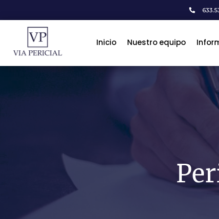
633.53

Inicio
Inicio
Nuestro equipo
Nuestro equipo
Infor
Infor
Per