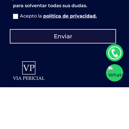
para solventar todas sus dudas.
Acepto la
política de privacidad.
Enviar
633 53 41 01
960 51 43 91
info@viapericial.com
C/ Vicente Ríos Enrique, 7, 46015,