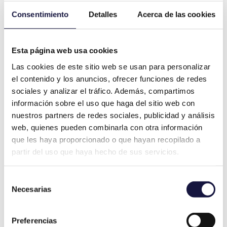
Consentimiento
Detalles
Acerca de las cookies
El primer paso es, dentro del plazo
establecido, comunicar al profesional la
existencia de los daños de obra
Esta página web usa cookies
detectados a través de un Burofax. Una
Las cookies de este sitio web se usan para personalizar
vez notificado el daño, será preciso a
el contenido y los anuncios, ofrecer funciones de redes
través de
un informe pericial, reflejar
sociales y analizar el tráfico. Además, compartimos
donde se encuentran los daños por obra
información sobre el uso que haga del sitio web con
y cuál es su coste de reparación
,
nuestros partners de redes sociales, publicidad y análisis
exigiendo al reformista el coste de la
web, quienes pueden combinarla con otra información
que les haya proporcionado o que hayan recopilado a
reparación del mismo o la ejecución
partir del uso que haya hecho de sus servicios.
correcta del trabajo.
En caso de que el profesional no esté de
Selección
acuerdo y se niegue a pagar la
Necesarias
de
reparación, se deberá establecer una
consentimiento
demanda judicial aportando el informe
Preferencias