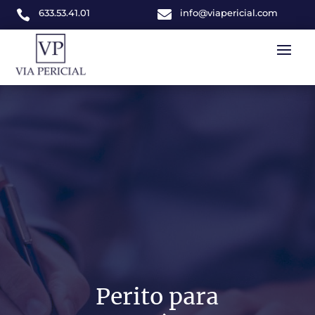
633.53.41.01

info@viapericial.com

Perito para