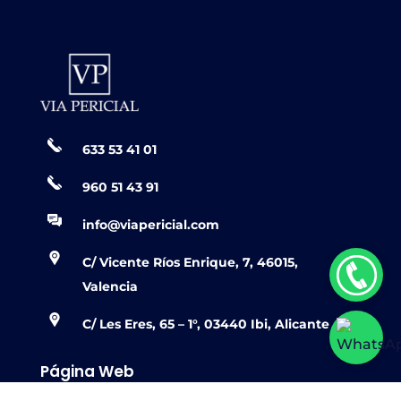
633 53 41 01
960 51 43 91
info@viapericial.com
C/ Vicente Ríos Enrique, 7, 46015,
Valencia
C/ Les Eres, 65 – 1°, 03440 Ibi, Alicante
Página Web