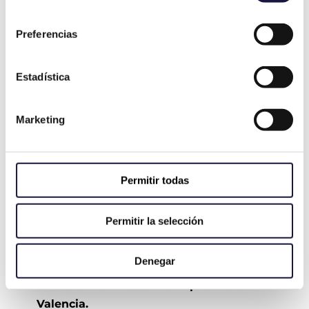
consentimiento
Preferencias
Estadística
Marketing
El Equipo de VÍA PERICIAL
Nuestros
peritos arquitectos colegiados
Permitir todas
de Valencia
, con más de dos décadas de
experiencia en el sector, están
Permitir la selección
especializados en la redacción y
comparecencia de informes periciales por
Denegar
humedades y filtraciones, dando
el mejor
servicio en toda la provincia de
Valencia.