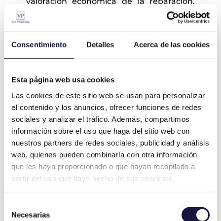
valoración económica de la reparación,
determinando el origen de los puntos de
fuga, con tal de esclarecer en el informe
cual ha sido el factor causante del daño, y
Consentimiento
Detalles
Acerca de las cookies
por tanto sobre quién recae la
responsabilidad de repararlo.
Esta página web usa cookies
Cabe destacar que dependiendo de
Las cookies de este sitio web se usan para personalizar
donde se encuentre el
origen de los
el contenido y los anuncios, ofrecer funciones de redes
daños por agua
, si es una zona privativa o
sociales y analizar el tráfico. Además, compartimos
común, e incluso procede del exterior, el
información sobre el uso que haga del sitio web con
responsable de reparar el daño diferirá.
nuestros partners de redes sociales, publicidad y análisis
web, quienes pueden combinarla con otra información
que les haya proporcionado o que hayan recopilado a
partir del uso que haya hecho de sus servicios.
Selección
Necesarias
de