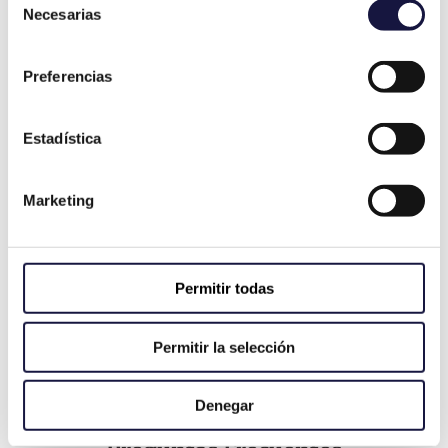
informes periciales de tacógrafo en
Necesarias
de
Madrid
, enfocando los mismos a la
consentimiento
cuantificación de tiempos de conducción,
Preferencias
otros trabajos, descanso y disponibilidad.
Permitiendo así obtener el número de
Estadística
horas trabajadas de cada tipo y, por
tanto, el número de horas
Marketing
extraordinarias, festivas y nocturnas
realizadas. Ello permitirá que el abogado
pueda estructurar y
acreditar en su
defensa la cantidad de horas que se
Permitir todas
realizaron de la manera más rigurosa y
objetiva posible.
Permitir la selección
Denegar