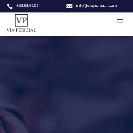
633.53.41.01

info@viapericial.com
