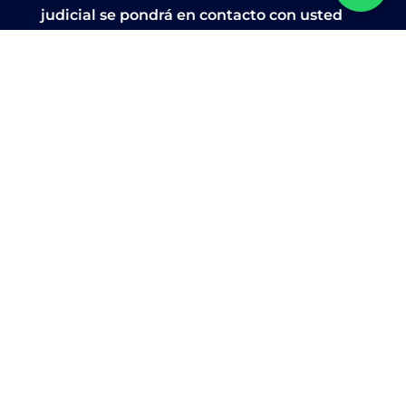
judicial se pondrá en contacto con usted
para solventar todas sus dudas.
Acepto la
política de privacidad.
Enviar
633 53 41 01
info@viapericial.com
C/ Paseo de la Castellana, 159, 28046,