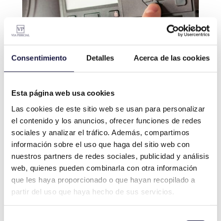
Consentimiento
Detalles
Acerca de las cookies
Esta página web usa cookies
Las cookies de este sitio web se usan para personalizar
el contenido y los anuncios, ofrecer funciones de redes
El Equipo de VÍA PERICIAL
sociales y analizar el tráfico. Además, compartimos
Madrid: Obtén tu informe
información sobre el uso que haga del sitio web con
pericial de tacógrafo
nuestros partners de redes sociales, publicidad y análisis
web, quienes pueden combinarla con otra información
que les haya proporcionado o que hayan recopilado a
Si buscas un
perito en Madrid
, desde
VÍA
partir del uso que haya hecho de sus servicios.
PERICIAL Madrid
contamos con técnicos
cualificados para la
elaboración de
Selección