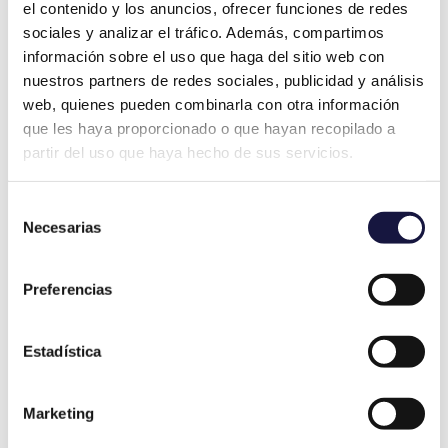
el contenido y los anuncios, ofrecer funciones de redes
sociales y analizar el tráfico. Además, compartimos
información sobre el uso que haga del sitio web con
nuestros partners de redes sociales, publicidad y análisis
web, quienes pueden combinarla con otra información
que les haya proporcionado o que hayan recopilado a
partir del uso que haya hecho de sus servicios.
Selección
Necesarias
de
Listado de fabricantes y
consentimiento
distribuidores implicados
Preferencias
Según la resolución emitida por la CNMC,
más de veinte marcas participaron en
Estadística
estas prácticas ilegales:
Marketing
Citroën