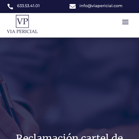
633.53.41.01

info@viapericial.com

Reclamación cartel de