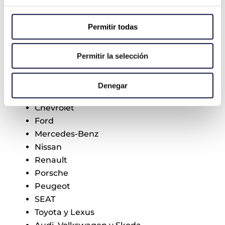
Mitsubishi
BMW
Permitir todas
Hyundai
Chrysler, Jeep, Dodge
Fiat, Alfa Romeo, Lancia
Permitir la selección
Kia
Opel
Denegar
Honda
Chevrolet
Ford
Mercedes-Benz
Nissan
Renault
Porsche
Peugeot
SEAT
Toyota y Lexus