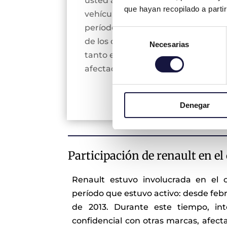
usted adquirió su
que hayan recopilado a parti
vehículo en el
período del cártel
Selección
de los coches, y por
Necesarias
de
tanto está
consentimiento
afectado.
Denegar
Participación de renault en el
Renault estuvo involucrada en el c
período que estuvo activo: desde febr
de 2013. Durante este tiempo, in
confidencial con otras marcas, afec