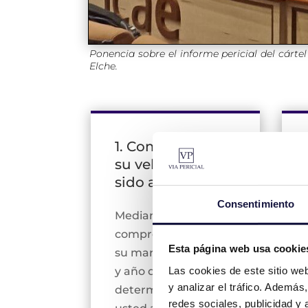
Ponencia sobre el informe pericial del cárt
Elche.
1. Comprobar si
su vehículo ha
sido afectado
Consentimiento
Mediante la
comprobación de
Esta página web usa cookie
su marca, modelo
Las cookies de este sitio we
y año de compra se
y analizar el tráfico. Ademá
determinará si
redes sociales, publicidad y