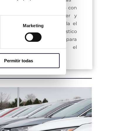
asistirá a juicio con
tal de exponer y
explicar en sala el
Marketing
criterio estadístico
seleccionado para
elaborar el
informe.
Permitir todas