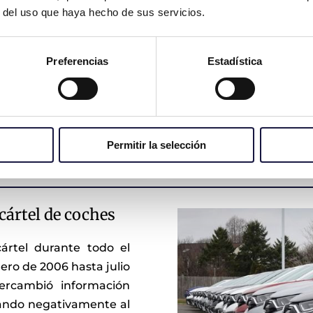
informe pericial.
cuantifique el
r del uso que haya hecho de sus servicios.
Documentos que
perjuicio
acrediten la
económico que ha
titularidad y el
sufrido el
Preferencias
Estadística
precio pagado por
comprador por el
el vehículo.
cártel.
Permitir la selección
 cártel de coches
ártel durante todo el
ero de 2006 hasta julio
tercambió información
tando negativamente al