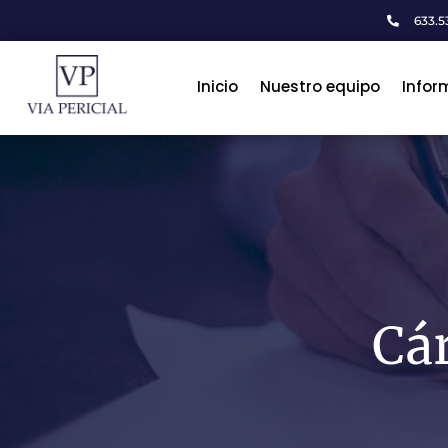
633.53

Inicio
Inicio
Nuestro equipo
Nuestro equipo
Infor
Infor
Cár