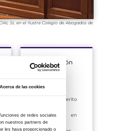
CIAL SL en el Ilustre Colegio de Abogados de
4. Ratificación
del Informe
ante
Tribunales
Acerca de las cookies
El Perito
Econométrico
especializado en
 funciones de redes sociales
con nuestros partners de
prácticas
ue les haya proporcionado o
anticompetitivas