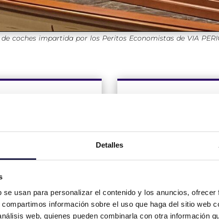
el de coches impartida por los Peritos Economistas de VIA PERI
2. Análisis
3. Elaboración
documental
del Informe
del vehículo
Pericial
Detalles
Validar que usted
Desde Vía Pericial
posee la
nos encargaremos
s
documentación
de la redacción de
b se usan para personalizar el contenido y los anuncios, ofrecer
necesaria para el
un informe pericial
s, compartimos información sobre el uso que haga del sitio web 
desarrollo del
robusto que
 análisis web, quienes pueden combinarla con otra información q