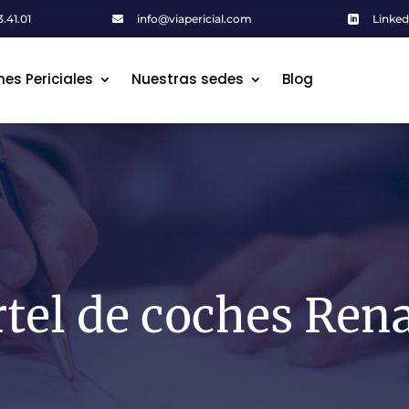
.41.01
info@viapericial.com
Linked


mes Periciales
mes Periciales
Nuestras sedes
Nuestras sedes
Blog
Blog
tel de coches Ren