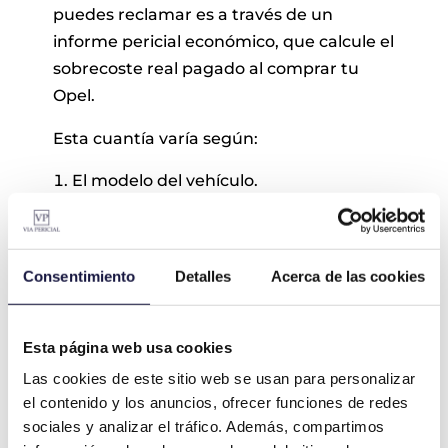
puedes reclamar es a través de un
informe pericial económico, que calcule el
sobrecoste real pagado al comprar tu
Opel.
Esta cuantía varía según:
El modelo del vehículo.
El precio abonado.
El año y condiciones de la transacción.
En Via Pericial elaboramos un informe
Consentimiento
Detalles
Acerca de las cookies
técnico y personalizado, utilizando un
modelo econométrico propio, con datos
Esta página web usa cookies
contrastados y validez jurídica, para
Las cookies de este sitio web se usan para personalizar
cuantificar con precisión el daño sufrido.
el contenido y los anuncios, ofrecer funciones de redes
No se trata de una cifra fija, sino de un
sociales y analizar el tráfico. Además, compartimos