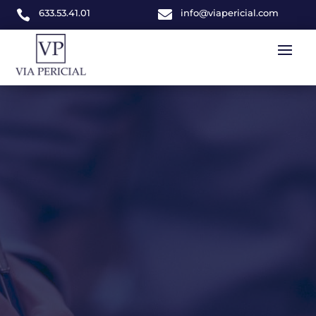
633.53.41.01

info@viapericial.com
