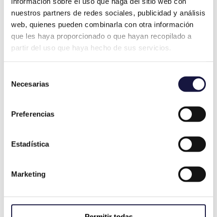
información sobre el uso que haga del sitio web con
análisis detallado para garantizarte una
nuestros partners de redes sociales, publicidad y análisis
reclamación sólida y eficaz.
web, quienes pueden combinarla con otra información
que les haya proporcionado o que hayan recopilado a
partir del uso que haya hecho de sus servicios.
Selección
Necesarias
de
consentimiento
Preferencias
Estadística
Marketing
Modelos de Opel afectados por el
cártel
Permitir todas